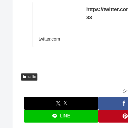
https://twitter.
33
twitter.com
traffic
シ
X
LINE