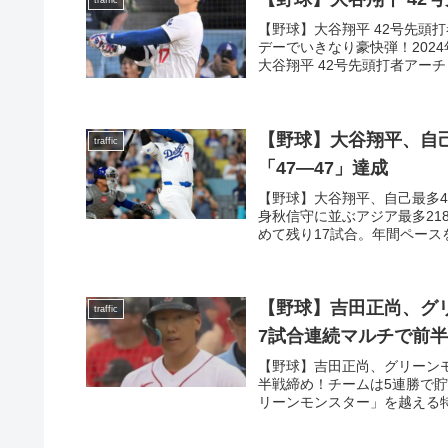
traffic
【野球】大谷翔平 42号先頭
デーでいきなり豪快弾！202
大谷翔平 42号先頭打者アーチ
【野球】大谷翔平、自己
traffic
「47―47」達成
【野球】大谷翔平、自己最多4
身秋信守に並ぶアジア最多21
めて残り17試合。年間ペースを5
【野球】吉田正尚、グ
traffic
7試合連続マルチで前
【野球】吉田正尚、グリーン
半戦締め！チームは5連勝で貯
リーンモンスター」を越える特