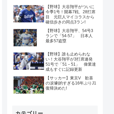
【野球】大谷翔平がついに
今季1号！開幕7戦、28打席
目 元巨人マイコラスから
確信歩きの同点3ラン!
【野球】大谷翔平、54号3
ランで「54-57」 日本人
最多57盗塁
【野球】誰も止められな
い！大谷翔平が3打席連発
51号で「51－51」 偉業達
成もすぐに記録更新
【サッカー】東京V 歓喜
の涙!劇的すぎる16年ぶりJ1
復帰決めた!
カテゴリー