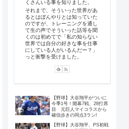
くさんいる事を知りました。
それまで、そういった世界があ
るとはぼんやりとは知っていた
のですが、トレーニングを通し
て生の声でそういった話等を聞
くのは初めてで「私の知らない
世界では自分の好きな事を仕事
にしている人がいるんだー？」
っと衝撃を受けました。
【野球】大谷翔平がついに
今季1号！開幕7戦、28打席
目 元巨人マイコラスから
確信歩きの同点3ラン!
【野球】大谷翔平、PS初戦