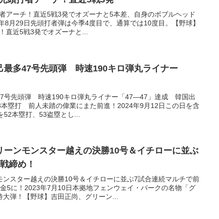
打者アーチ！直近5戦3発でオズーナと5本差、自身のボブルヘッド
4年8月29日先頭打者弾は今季4度目で、通算では10度目。【野球】
！直近5戦3発でオズーナと...
最多47号先頭弾 時速190キロ弾丸ライナー
7号先頭弾 時速190キロ弾丸ライナー「47―47」達成 韓国出
8本塁打 前人未踏の偉業にまた前進！2024年9月12日この日を含
2本塁打、53盗塁とし...
リーンモンスター越えの決勝10号＆イチローに並ぶ
半戦締め！
モンスター越えの決勝10号＆イチローに並ぶ7試合連続マルチで前
金5に！2023年7月10日本拠地フェンウェイ・パークの名物「グ
大弾！【野球】吉田正尚、グリーン...