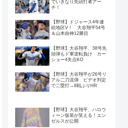
でいきなり先頭打者アー
チ！
【野球】ドジャース4年連
続地区V！ 大谷翔平54号
＆山本由伸12勝目
【野球】大谷翔平、38号先
頭弾もド軍逆転負け カー
ショー4失点KO
【野球】大谷翔平が26号リ
アル二刀流弾 ビデオ判定
で二塁打→8戦ぶりHR
【野球】大谷翔平、ハロウ
ィーン仮装が笑える！エン
ゼルスが公開