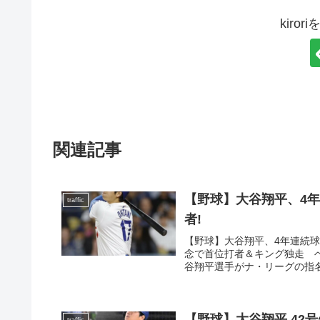
kiro
関連記事
【野球】大谷翔平、4
traffic
者!
【野球】大谷翔平、4年連続
念で首位打者＆キング独走 ベ
谷翔平選手がナ・リーグの指名打
【野球】大谷翔平 42