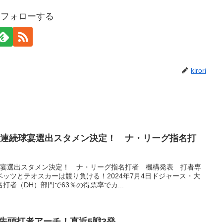
riをフォローする
kirori
年連続球宴選出スタメン決定！ ナ・リーグ指名打
球宴選出スタメン決定！ ナ・リーグ指名打者 機構発表 打者専
ッツとテオスカーは競り負ける！2024年7月4日ドジャース・大
者（DH）部門で63％の得票率でカ...
号先頭打者アーチ！直近5戦3発