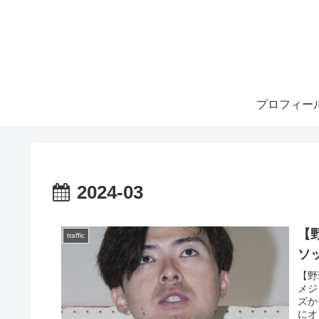
プロフィー
2024-03
【
traffic
ソ
【野
メジ
ズか
にオ