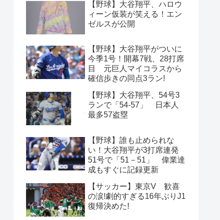
【野球】大谷翔平、ハロウ
ィーン仮装が笑える！エン
ゼルスが公開
【野球】大谷翔平がついに
今季1号！開幕7戦、28打席
目 元巨人マイコラスから
確信歩きの同点3ラン!
【野球】大谷翔平、54号3
ランで「54-57」 日本人
最多57盗塁
【野球】誰も止められな
い！大谷翔平が3打席連発
51号で「51－51」 偉業達
成もすぐに記録更新
【サッカー】東京V 歓喜
の涙!劇的すぎる16年ぶりJ1
復帰決めた!