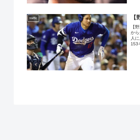
【
traffic
【野
から
人に
15