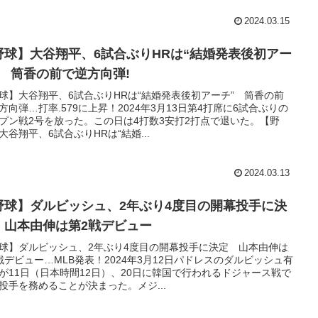
2024.03.15
野球】大谷翔平、6試合ぶりHRは“結婚発表後初アー
” 筒香の前で逆方向弾!
球】大谷翔平、6試合ぶりHRは“結婚発表後初アーチ” 筒香の前
方向弾…打率.579に上昇！2024年3月13日第4打席に6試合ぶりの
プン戦2号を放った。この日は4打数3安打2打点で退いた。【野
大谷翔平、6試合ぶりHRは“結婚...
2024.03.13
野球】ダルビッシュ、2年ぶり4度目の開幕投手に決
 山本由伸は第2戦デビュー
球】ダルビッシュ、2年ぶり4度目の開幕投手に決定 山本由伸は
戦デビュー…MLB発表！2024年3月12日パドレスのダルビッシュ有
が11日（日本時間12日）、20日に韓国で行われるドジャース戦で
投手を務めることが決まった。メジ...