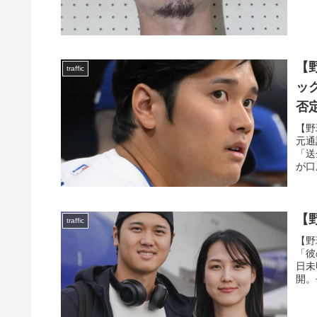
【
traffic
ッ
否
【野
元通
「送
が口
【
traffic
【野
「彼
日未
開。