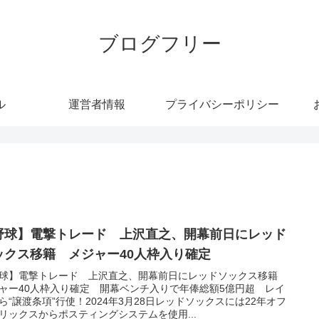
ブログフリー
ル
運営者情報
プライバシーポリシー
野球】電撃トレード 上沢直之、開幕前日にレッド
ックス移籍 メジャー40人枠入り確定
球】電撃トレード 上沢直之、開幕前日にレッドソックス移籍
ャー40人枠入り確定 開幕ベンチ入りで年俸総額5億円超 レイ
ら“譲渡条項”行使！2024年3月28日レッドソックスには22年オフ
リックスからポスティングシステムを使用...