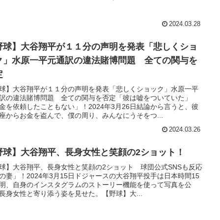
2024.03.28
野球】大谷翔平が１１分の声明を発表「悲しくショ
ク」水原一平元通訳の違法賭博問題 全ての関与を
定
球】大谷翔平が１１分の声明を発表「悲しくショック」水原一平
訳の違法賭博問題 全ての関与を否定「彼は嘘をついていた」
金を依頼したこともない」！2024年3月26日結論から言うと、彼
座からお金を盗んで、僕の周り、みんなにうそをつ...
2024.03.26
野球】大谷翔平、長身女性と笑顔の2ショット！
球】大谷翔平、長身女性と笑顔の2ショット 球団公式SNSも反応
の妻」！2024年3月15日ドジャースの大谷翔平投手は日本時間15
明、自身のインスタグラムのストーリー機能を使って写真を公
長身女性と寄り添う姿を見せた。【野球】大...