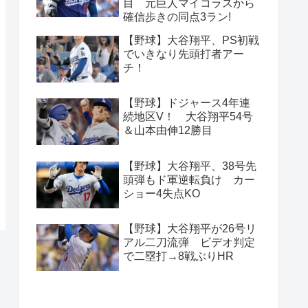
目 元巨人マイコラスから
確信歩きの同点3ラン!
【野球】大谷翔平、PS初戦
でいきなり先頭打者アー
チ！
【野球】ドジャース4年連
続地区V！ 大谷翔平54号
＆山本由伸12勝目
【野球】大谷翔平、38号先
頭弾もド軍逆転負け カー
ショー4失点KO
【野球】大谷翔平が26号リ
アル二刀流弾 ビデオ判定
で二塁打→8戦ぶりHR