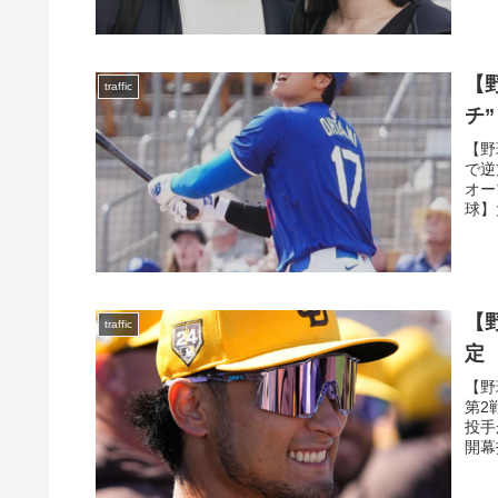
【
traffic
チ
【野
で逆
オー
球】
【
traffic
定
【野
第2
投手
開幕